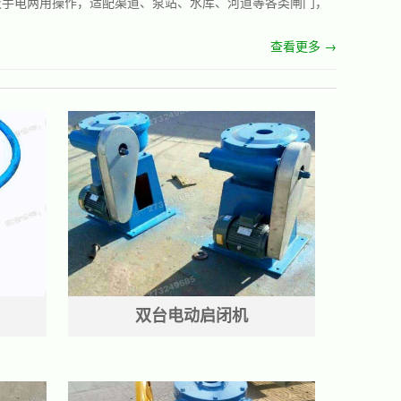
及手电两用操作，适配渠道、泵站、水库、河道等各类闸门，
查看更多 →
双台电动启闭机