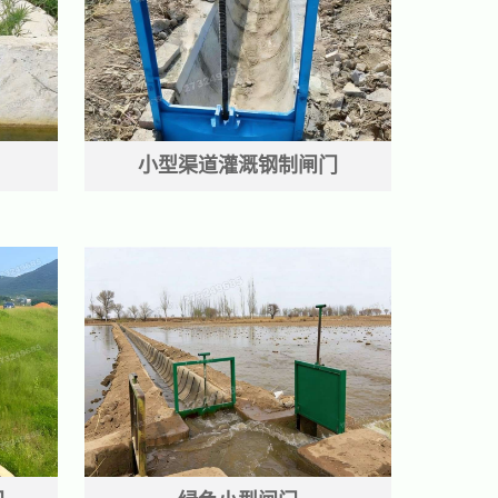
小型渠道灌溉钢制闸门