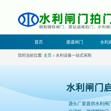
首页
渠道闸门
水利
您的当前位置:
主页
> 水利设备一站式采购
水利闸门
源头厂家直供水利闸