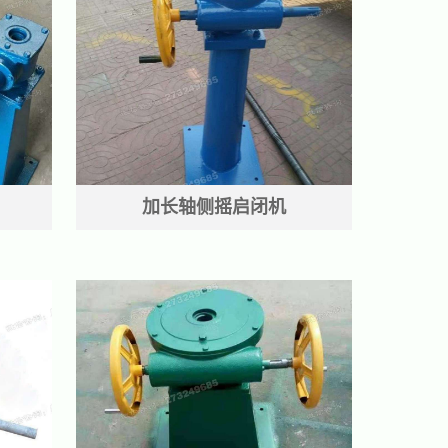
加长轴侧摇启闭机