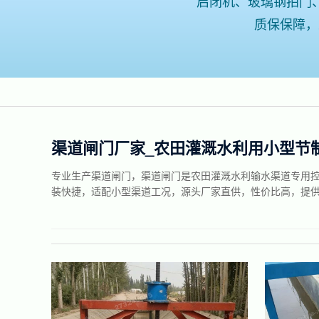
启闭机、玻璃钢拍门
质保保障，
渠道闸门厂家_农田灌溉水利用小型节
专业生产渠道闸门，渠道闸门是农田灌溉水利输水渠道专用
装快捷，适配小型渠道工况，源头厂家直供，性价比高，提