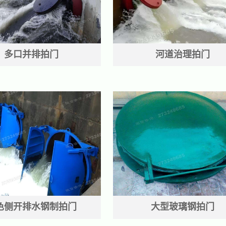
多口并排拍门
河道治理拍门
色侧开排水钢制拍门
大型玻璃钢拍门