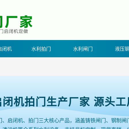
启闭机
水利拍门
水利闸门
液压
启闭机拍门生产厂家 源头工
门、启闭机、拍门三大核心产品，涵盖铸铁闸门、钢制闸