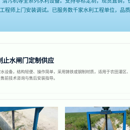
、清污机等全系列水利设备。支持非标定制，现货直销，
工程师上门安装调试。已服务数千家水利工程单位，品
制止水闸门定制供应
控水设备，结构轻便、操作简单，采用铸铁或钢制材质，适用于农田灌区
供售前技术咨询与售后安装指导。