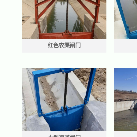
红色农渠闸门