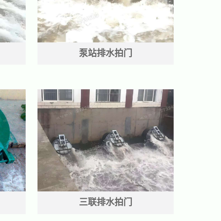
泵站排水拍门
三联排水拍门