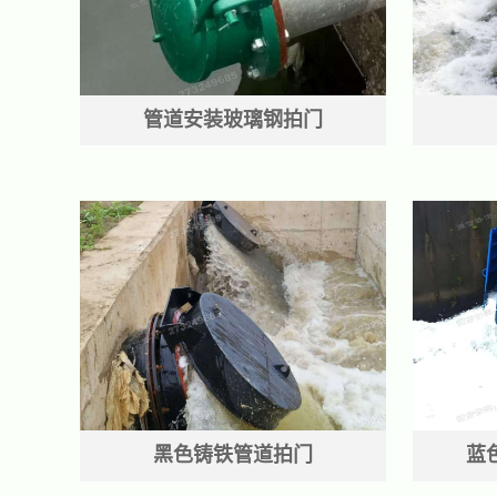
管道安装玻璃钢拍门
黑色铸铁管道拍门
蓝