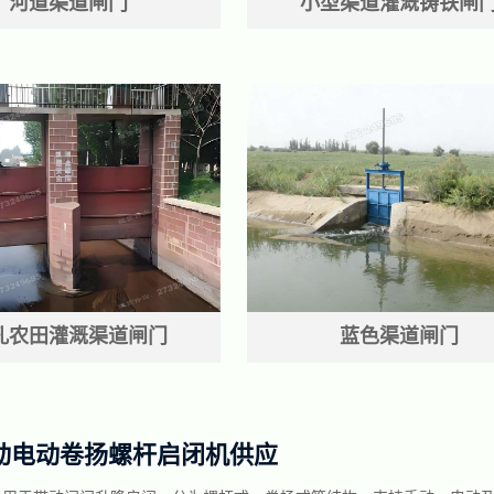
河道渠道闸门
小型渠道灌溉铸铁闸
孔农田灌溉渠道闸门
蓝色渠道闸门
动电动卷扬螺杆启闭机供应