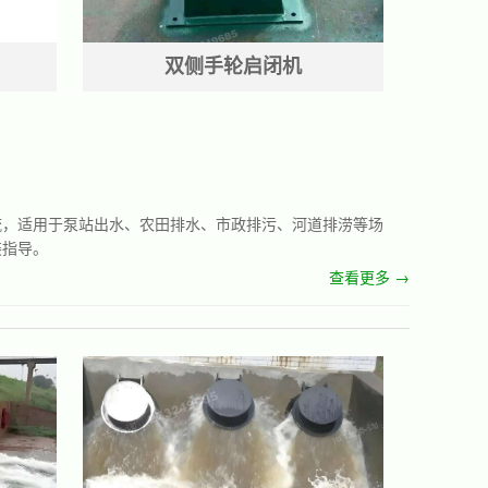
双侧手轮启闭机
流，适用于泵站出水、农田排水、市政排污、河道排涝等场
装指导。
查看更多 →