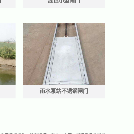
门
绿色小型闸门
雨水泵站不锈钢闸门