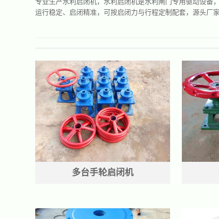
专业生产水利启闭机，水利启闭机是水利闸门专用驱动设备
运行稳定、启闭精准，可按启闭力与行程定制配套，源头厂
多台手轮启闭机