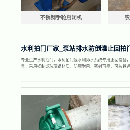
不锈钢手轮启闭机
农
水利拍门厂家_泵站排水防倒灌止回拍
专业生产水利拍门，水利拍门是水利排水系统专用止回设备
景，采用钢制或玻璃钢材质，防腐耐用、密封可靠，可按管